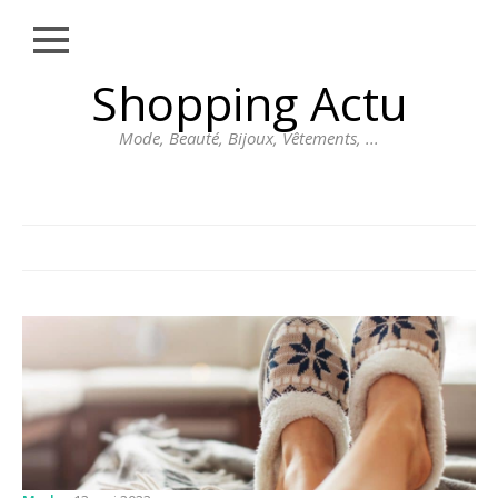
Close
Skip
Shopping Actu
MODE
to
content
BEAUTÉ
Mode, Beauté, Bijoux, Vêtements, ...
BIJOUX
VÊTEMENTS
DIVERS