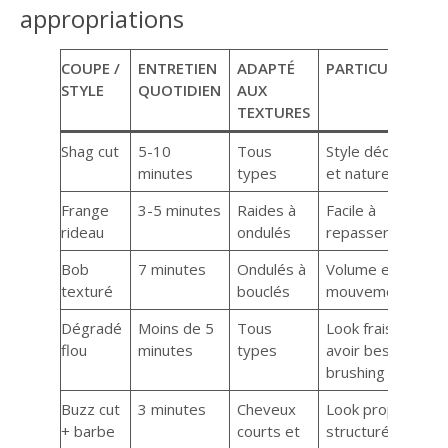
appropriations
COUPE /
ENTRETIEN
ADAPTÉ
PARTICULARITÉ
STYLE
QUOTIDIEN
AUX
TEXTURES
Shag cut
5-10
Tous
Style décoiffé
minutes
types
et naturel
Frange
3-5 minutes
Raides à
Facile à
rideau
ondulés
repasser
Bob
7 minutes
Ondulés à
Volume et
texturé
bouclés
mouvement
Dégradé
Moins de 5
Tous
Look frais, sans
flou
minutes
types
avoir besoin de
brushing
Buzz cut
3 minutes
Cheveux
Look propre et
+ barbe
courts et
structuré