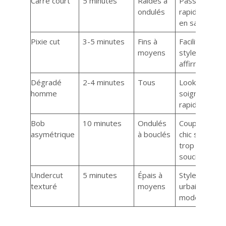
Carré court
5 minutes
Raides à
Passages
ondulés
rapides
en salon
Pixie cut
3-5 minutes
Fins à
Facilité et
moyens
style
affirmé
Dégradé
2-4 minutes
Tous
Look
homme
soigné
rapide
Bob
10 minutes
Ondulés
Coupe
asymétrique
à bouclés
chic sans
trop de
souci
Undercut
5 minutes
Épais à
Style
texturé
moyens
urbain et
moderne