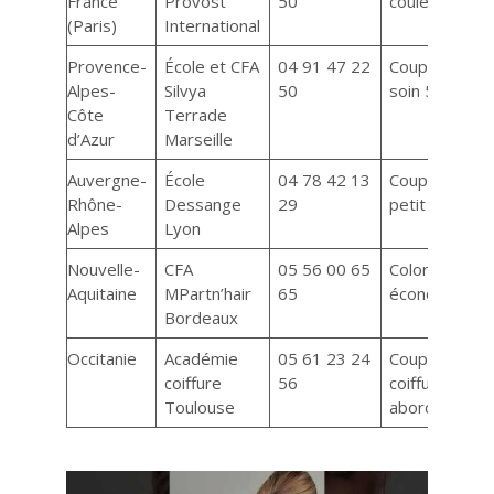
France
Provost
50
couleur 8€
(Paris)
International
Provence-
École et CFA
04 91 47 22
Coupe 7€,
Alpes-
Silvya
50
soin 5€
Côte
Terrade
d’Azur
Marseille
Auvergne-
École
04 78 42 13
Coupe à
Rhône-
Dessange
29
petit prix
Alpes
Lyon
Nouvelle-
CFA
05 56 00 65
Coloration
Aquitaine
MPartn’hair
65
économique
Bordeaux
Occitanie
Académie
05 61 23 24
Coupe et
coiffure
56
coiffure
Toulouse
abordables