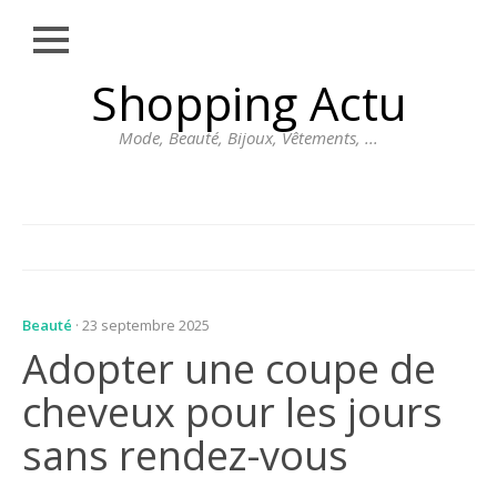
Close
Skip
Shopping Actu
MODE
to
content
BEAUTÉ
Mode, Beauté, Bijoux, Vêtements, ...
BIJOUX
VÊTEMENTS
DIVERS
Beauté
· 23 septembre 2025
Adopter une coupe de
cheveux pour les jours
sans rendez-vous