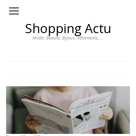
Close
Skip
Shopping Actu
MODE
to
content
BEAUTÉ
Mode, Beauté, Bijoux, Vêtements, ...
BIJOUX
VÊTEMENTS
DIVERS