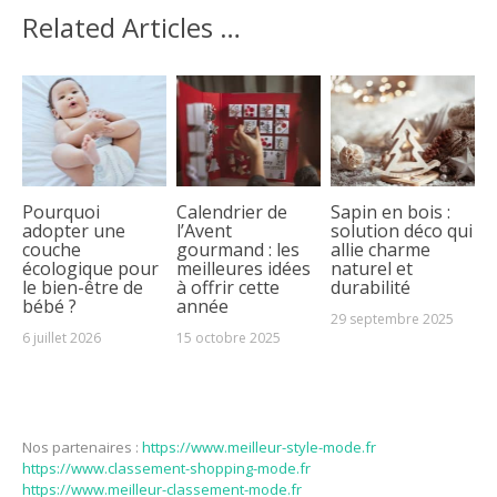
Related Articles …
Pourquoi
Calendrier de
Sapin en bois :
adopter une
l’Avent
solution déco qui
couche
gourmand : les
allie charme
écologique pour
meilleures idées
naturel et
le bien-être de
à offrir cette
durabilité
bébé ?
année
29 septembre 2025
6 juillet 2026
15 octobre 2025
Nos partenaires :
https://www.meilleur-style-mode.fr
https://www.classement-shopping-mode.fr
https://www.meilleur-classement-mode.fr