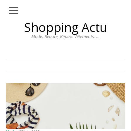
Close
Skip
Shopping Actu
MODE
to
content
BEAUTÉ
Mode, Beauté, Bijoux, Vêtements, ...
BIJOUX
VÊTEMENTS
DIVERS