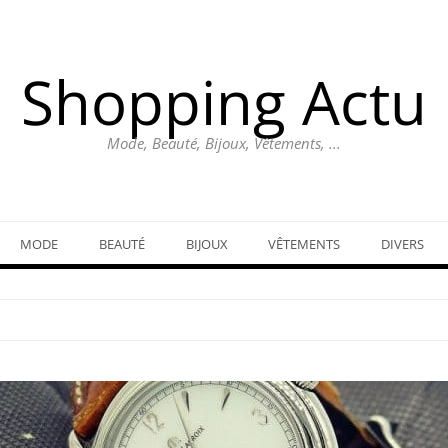
Shopping Actu
Mode, Beauté, Bijoux, Vêtements, ...
MODE
BEAUTÉ
BIJOUX
VÊTEMENTS
DIVERS