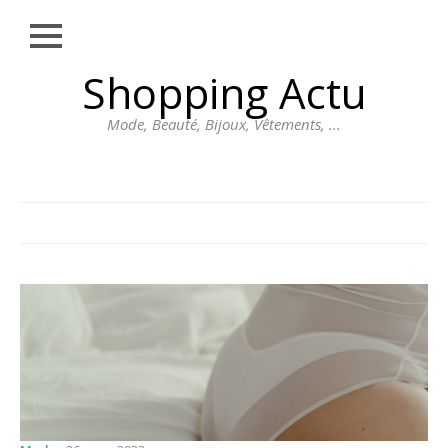
Close
Skip
Shopping Actu
MODE
to
content
BEAUTÉ
Mode, Beauté, Bijoux, Vêtements, ...
BIJOUX
VÊTEMENTS
DIVERS