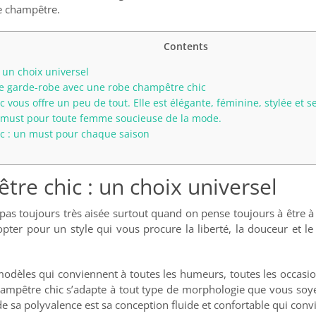
e champêtre.
Contents
 un choix universel
re garde-robe avec une robe champêtre chic
ous offre un peu de tout. Elle est élégante, féminine, stylée et sexy
un must pour toute femme soucieuse de la mode.
c : un must pour chaque saison
re chic : un choix universel
st pas toujours très aisée surtout quand on pense toujours à être
ter pour un style qui vous procure la liberté, la douceur et l
modèles qui conviennent à toutes les humeurs, toutes les occasion
ampêtre chic s’adapte à tout type de morphologie que vous soye
n de sa polyvalence est sa conception fluide et confortable qui conv