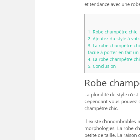
et tendance avec une rob
1.
Robe champêtre chic :
2.
Ajoutez du style à vot
3.
La robe champêtre chic v
facile à porter en fait 
4.
La robe champêtre chi
5.
Conclusion
Robe champêt
La pluralité de style n’e
Cependant vous pouvez op
champêtre chic
.
Il existe d’innombrables 
morphologies. La robe ch
petite de taille. La raiso