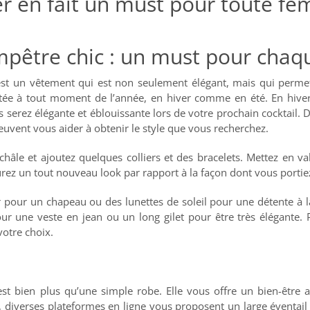
ter en fait un must pour toute 
pêtre chic : un must pour chaq
st un vêtement qui est non seulement élégant, mais qui permet 
ortée à tout moment de l’année, en hiver comme en été. En hiver
 serez élégante et éblouissante lors de votre prochain cocktail. 
euvent vous aider à obtenir le style que vous recherchez.
 châle et ajoutez quelques colliers et des bracelets. Mettez en v
aurez un tout nouveau look par rapport à la façon dont vous portie
our un chapeau ou des lunettes de soleil pour une détente à la
ur une veste en jean ou un long gilet pour être très élégante.
votre choix.
t bien plus qu’une simple robe. Elle vous offre un bien-être ab
, diverses plateformes en ligne vous proposent un large éventai