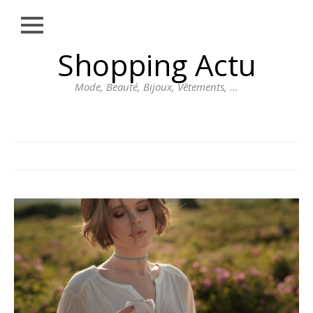
Close
Skip
Shopping Actu
MODE
to
content
BEAUTÉ
Mode, Beauté, Bijoux, Vêtements, ...
BIJOUX
VÊTEMENTS
DIVERS