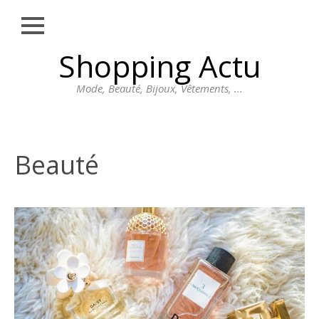
Close
Skip
Shopping Actu
MODE
to
content
BEAUTÉ
Mode, Beauté, Bijoux, Vêtements, ...
BIJOUX
VÊTEMENTS
Beauté
DIVERS