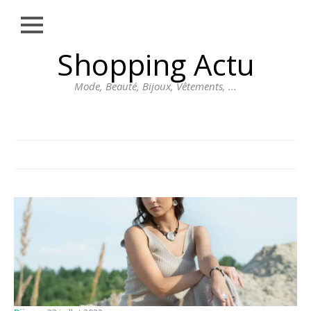
Close
Skip
Shopping Actu
MODE
to
content
BEAUTÉ
Mode, Beauté, Bijoux, Vêtements, ...
BIJOUX
VÊTEMENTS
DIVERS