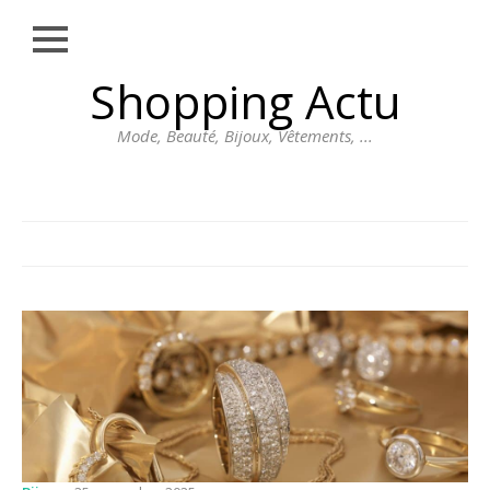
Close
Skip
Shopping Actu
MODE
to
content
BEAUTÉ
Mode, Beauté, Bijoux, Vêtements, ...
BIJOUX
VÊTEMENTS
DIVERS