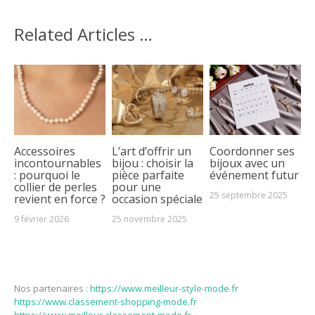
Related Articles …
Accessoires
L’art d’offrir un
Coordonner ses
incontournables
bijou : choisir la
bijoux avec un
: pourquoi le
pièce parfaite
événement futur
collier de perles
pour une
25 septembre 2025
revient en force ?
occasion spéciale
9 février 2026
25 novembre 2025
Nos partenaires :
https://www.meilleur-style-mode.fr
https://www.classement-shopping-mode.fr
https://www.meilleur-classement-mode.fr