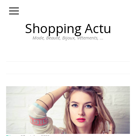
Close
Skip
Shopping Actu
MODE
to
content
BEAUTÉ
Mode, Beauté, Bijoux, Vêtements, ...
BIJOUX
VÊTEMENTS
DIVERS